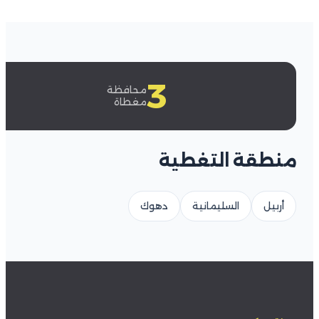
3
محافظة
مغطاة
منطقة التغطية
أربيل
السليمانية
دهوك